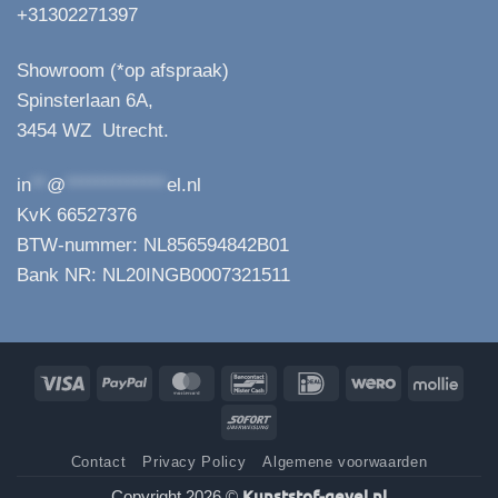
+31302271397
Showroom (*op afspraak)
Spinsterlaan 6A,
3454 WZ Utrecht.
in
**
@
*************
el.nl
KvK 66527376
BTW-nummer: NL856594842B01
Bank NR: NL20INGB0007321511
Visa
PayPal
MasterCard
Bancontact
IDeal
Wero
Molli
Sofort
Contact
Privacy Policy
Algemene voorwaarden
Kunststof-gevel.nl
Copyright 2026 ©