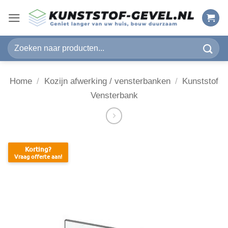
Ga
naar
inhoud
Zoeken
naar:
Home
/
Kozijn afwerking / vensterbanken
/
Kunststof
Vensterbank
Korting?
Vraag offerte aan!