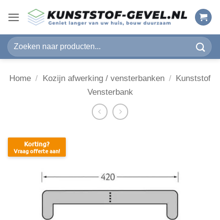
Ga
naar
inhoud
Zoeken
naar:
Home
/
Kozijn afwerking / vensterbanken
/
Kunststof
Vensterbank
Korting?
Vraag offerte aan!