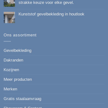
Kunststof
strakke keuze voor elke gevel.
Gevelbekleding
Geen
van
reacties
Topkwaliteit:
Kunststof gevelbekleding in houtlook
op
Duurzaam,
*Nieuw
Onderhoudsvrij
Geen
paneel
en
reacties
Keralit
Esthetisch
op
167
Kunststof
mm
gevelbekleding
Ons assortiment
de
in
moderne,
houtlook
strakke
keuze
voor
Gevelbekleding
elke
gevel.
Dakranden
Kozijnen
Meer producten
Merken
Gratis staalaanvraag