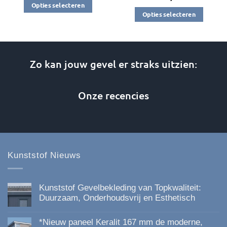
tot
Opties selecteren
€236,35
Opties selecteren
Dit
Dit
product
product
heeft
heeft
meerdere
Zo kan jouw gevel er straks uitzien:
meerdere
variaties.
variaties.
Deze
Deze
optie
Onze recencies
optie
kan
kan
gekozen
gekozen
worden
worden
op
op
de
Kunststof Nieuws
de
productpagina
productpagina
Kunststof Gevelbekleding van Topkwaliteit:
Duurzaam, Onderhoudsvrij en Esthetisch
Geen
reacties
*Nieuw paneel Keralit 167 mm de moderne,
op