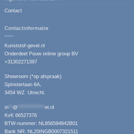
Contact
Contactinformatie
Kunststof-gevel.nl
Onderdeel Pouw online group BV
+31302271397
Showroom (*op afspraak)
Spinsterlaan 6A,
3454 WZ Utrecht.
in
**
@
*************
el.nl
KvK 66527376
BTW-nummer: NL856594842B01
Bank NR: NL20INGB0007321511