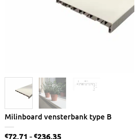
Milinboard vensterbank type B
Prijsklasse:
72,71
-
236,35
€
€