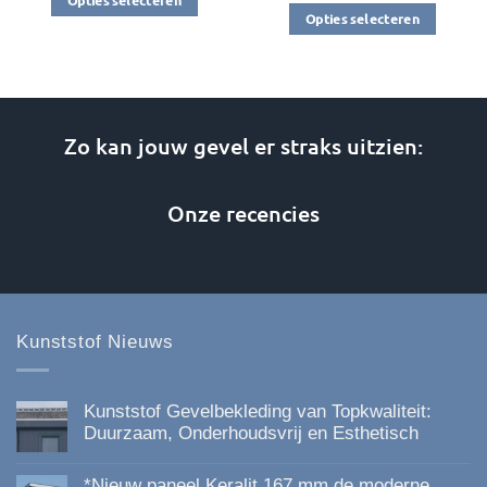
Opties selecteren
Opties selecteren
Dit
Dit
product
product
heeft
heeft
meerdere
meerdere
variaties.
Zo kan jouw gevel er straks uitzien:
variaties.
Deze
Deze
optie
optie
kan
Onze recencies
kan
gekozen
gekozen
worden
worden
op
op
de
de
productpagina
Kunststof Nieuws
productpagina
Kunststof Gevelbekleding van Topkwaliteit:
Duurzaam, Onderhoudsvrij en Esthetisch
Geen
reacties
*Nieuw paneel Keralit 167 mm de moderne,
op