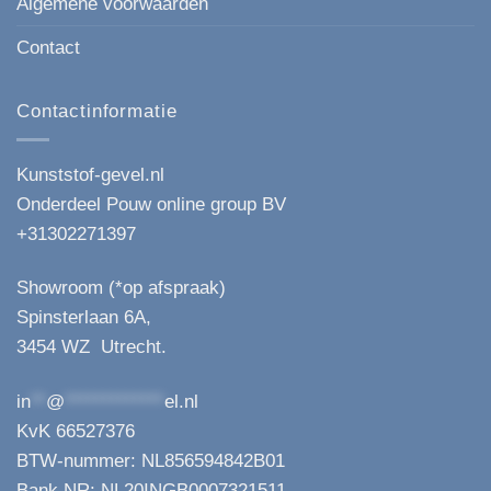
Algemene voorwaarden
Contact
Contactinformatie
Kunststof-gevel.nl
Onderdeel Pouw online group BV
+31302271397
Showroom (*op afspraak)
Spinsterlaan 6A,
3454 WZ Utrecht.
in
**
@
*************
el.nl
KvK 66527376
BTW-nummer: NL856594842B01
Bank NR: NL20INGB0007321511