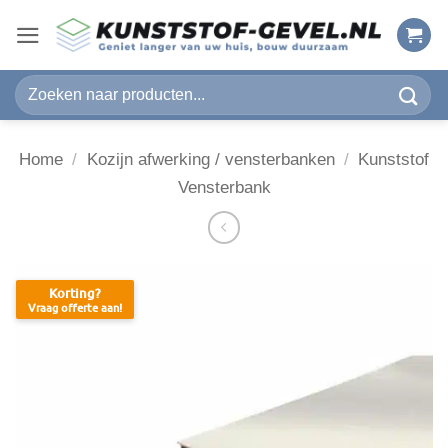
Ga
naar
inhoud
Zoeken
naar:
Home
/
Kozijn afwerking / vensterbanken
/
Kunststof
Vensterbank
Korting?
Vraag offerte aan!