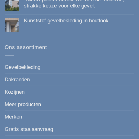
Kunststof
strakke keuze voor elke gevel.
Gevelbekleding
Geen
van
reacties
Topkwaliteit:
Kunststof gevelbekleding in houtlook
op
Duurzaam,
*Nieuw
Onderhoudsvrij
Geen
paneel
en
reacties
Keralit
Esthetisch
op
167
Kunststof
mm
gevelbekleding
Ons assortiment
de
in
moderne,
houtlook
strakke
keuze
voor
Gevelbekleding
elke
gevel.
Dakranden
Kozijnen
Meer producten
Merken
Gratis staalaanvraag