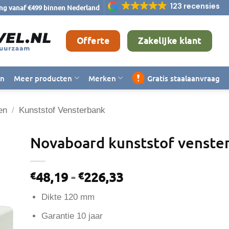
123 recensies
ing vanaf €499 binnen Nederland
Offerte
Zakelijke klant
en
Meer producten
Merken
Gratis staalaanvraag
en
/
Kunststof Vensterbank
Novaboard kunststof venste
Prijsklasse:
48,19
-
226,33
€
€
€48,19
Dikte 120 mm
tot
€226,33
Garantie 10 jaar