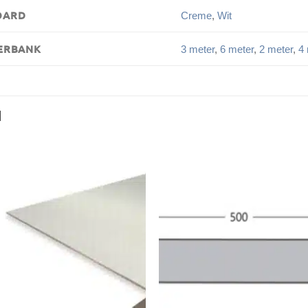
OARD
Creme
,
Wit
ERBANK
3 meter
,
6 meter
,
2 meter
,
4 
N