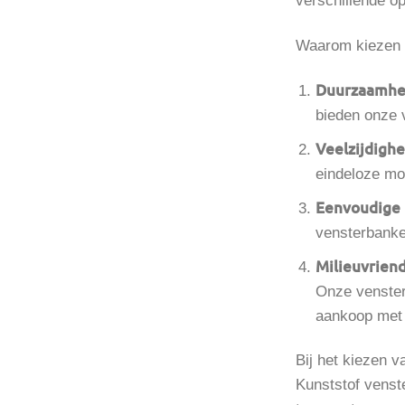
verschillende o
Waarom kiezen 
Duurzaamhe
bieden onze 
Veelzijdighe
eindeloze mo
Eenvoudige i
vensterbanken
Milieuvriend
Onze venster
aankoop met 
Bij het kiezen 
Kunststof venst