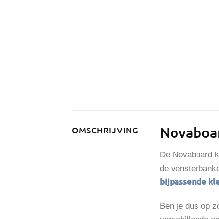
Novaboar
OMSCHRIJVING
De Novaboard ku
de vensterbanke
bijpassende kl
Ben je dus op z