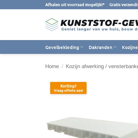
Ga
Afhalen uit voorraad mogelijk!*
Gratis verzend
naar
inhoud
Gevelbekleding
Dakranden
Kozijn
Home
/
Kozijn afwerking / vensterbank
Korting?
Vraag offerte aan!